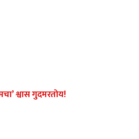
सचा’ श्वास गुदमरतोय!