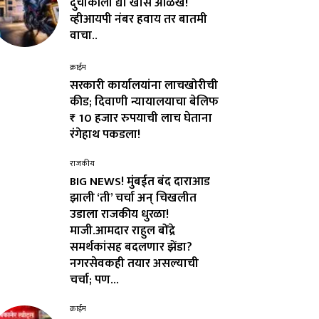
दुचाकीला द्या खास ओळख!
व्हीआयपी नंबर हवाय तर बातमी
वाचा..
क्राईम
सरकारी कार्यालयांना लाचखोरीची
कीड; दिवाणी न्यायालयाचा बेलिफ
₹ 10 हजार रुपयाची लाच घेताना
रंगेहाथ पकडला!
राजकीय
BIG NEWS! मुंबईत बंद दाराआड
झाली ‘ती’ चर्चा अन् चिखलीत
उडाला राजकीय धुरळा!
माजी.आमदार राहुल बोंद्रे
समर्थकांसह बदलणार झेंडा?
नगरसेवकही तयार असल्याची
चर्चा; पण...
क्राईम