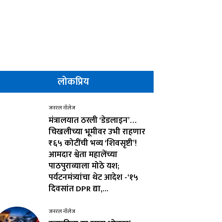
लोकप्रिय
जनरल नॉलेज
मंत्रालयात ठरली ‘डेडलाइन’…
चिखलीच्या भूमीवर उभी राहणार
₹६५ कोटींची भव्य ‘शिवसृष्टी’!
आमदार श्वेता महालेंच्या
पाठपुराव्याला मोठे यश;
पर्यटनमंत्र्यांचा थेट आदेश -‘१५
दिवसांत DPR द्या,...
जनरल नॉलेज