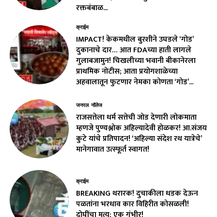
रक्तबंबाळ...
क्राईम
IMPACT! केकमधील बुरशीने उघडले ‘गोड’
दुकानाचे दार… आत FDAच्या हाती लागले
गुलाबजामुन! चिखलीच्या भवानी बीकानेरला
प्राथमिक नोटीस; आता प्रयोगशाळेच्या
अहवालातून फुटणार नेमका कोणता ‘गोड’...
जनरल नॉलेज
राजसत्तेला धर्म सत्तेची जोड देणारी लोकमाता
म्हणजे पुण्यश्लोक अहिल्यादेवी होळकर! आ.संजय
कुटे यांचे प्रतिपादन! ‘अहिल्या संदेश रथ यात्रेचे’
मानेगावात उत्स्फूर्त स्वागत!
क्राईम
BREAKING थरारक! दुचाकीला धडक देऊन
पळतांना भरधाव कार विहिरीत कोसळली!
दोघींचा मृत्यू; एक गंभीर!