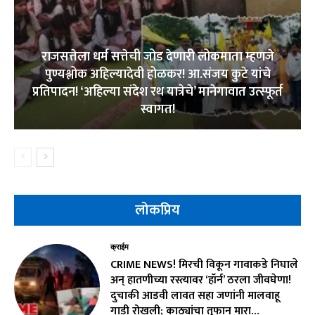
राजसत्तेला धर्म सत्तेची जोड देणारी लोकमाता म्हणजे
पुण्यश्लोक अहिल्यादेवी होळकर! आ.संजय कुटे यांचे
प्रतिपादन! ‘अहिल्या संदेश रथ यात्रेचे’ मानेगावात उत्स्फूर्त
स्वागत!
लोकप्रिय
क्राईम
CRIME NEWS! मिरची विकून गावाकडे निघाले
अन् हातणीच्या रस्त्यावर ‘हॉर्न’ ठरला जीवघेणा!
दुचाकी आडवी लावत सहा जणांनी मालवाहू
गाडी रोखली; काठ्यांचा तुफान मारा…