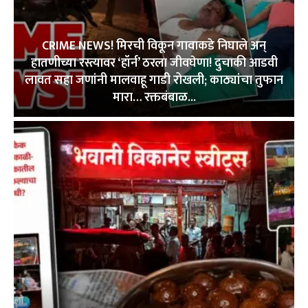
CRIME NEWS! मिरची विकून गावाकडे निघाले अन्
हातणीच्या रस्त्यावर ‘हॉर्न’ ठरला जीवघेणा! दुचाकी आडवी
लावत सहा जणांनी मालवाहू गाडी रोखली; काठ्यांचा तुफान
मारा… रक्तबंबाळ...