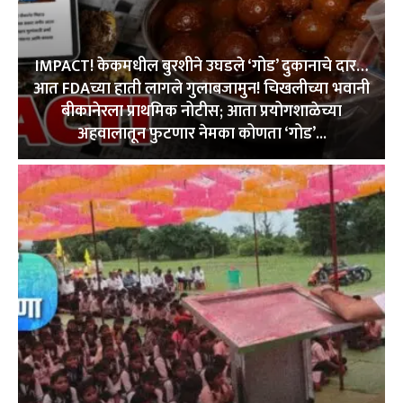
IMPACT! केकमधील बुरशीने उघडले ‘गोड’ दुकानाचे दार…
आत FDAच्या हाती लागले गुलाबजामुन! चिखलीच्या भवानी
बीकानेरला प्राथमिक नोटीस; आता प्रयोगशाळेच्या
अहवालातून फुटणार नेमका कोणता ‘गोड’...