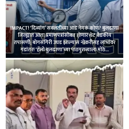
IMPACT! ‘दिव्यांग’ सवलतींच्या आड नेमकं कोण? बुलढाणा
जिल्ह्यात आता प्रमाणपत्रांसोबत होणार थेट वैद्यकीय
तपासणी; बोगसगिरी उघड झाल्यास नोकरीसह लाभांवर
गंडांतर! ‘हॅलो बुलढाणा’च्या पाठपुराव्याला मोठे...