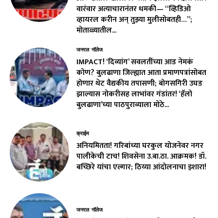
वारंवार अत्याचारानंतर धमकी— “व्हिडिओ
व्हायरल करीन अन् तुझ्या मुलीसोबतही…”;
मोताळ्यातील...
जनरल नॉलेज
IMPACT! ‘दिव्यांग’ सवलतींच्या आड नेमकं
कोण? बुलढाणा जिल्ह्यात आता प्रमाणपत्रांसोबत
होणार थेट वैद्यकीय तपासणी; बोगसगिरी उघड
झाल्यास नोकरीसह लाभांवर गंडांतर! ‘हॅलो
बुलढाणा’च्या पाठपुराव्याला मोठे...
क्राईम
अनियमितता! गरिबांच्या घरकुल योजनेवर नगर
पालीकेची टाच! शिवसेना उ.बा.ठा. आक्रमक! डॉ.
बच्छिरे यांचा एल्गार; ठिय्या आंदोलनाचा इशारा!
जनरल नॉलेज