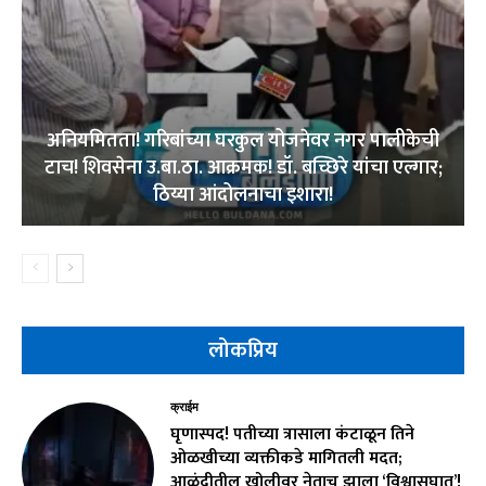
अनियमितता! गरिबांच्या घरकुल योजनेवर नगर पालीकेची
टाच! शिवसेना उ.बा.ठा. आक्रमक! डॉ. बच्छिरे यांचा एल्गार;
ठिय्या आंदोलनाचा इशारा!
लोकप्रिय
क्राईम
घृणास्पद! पतीच्या त्रासाला कंटाळून तिने
ओळखीच्या व्यक्तीकडे मागितली मदत;
आळंदीतील खोलीवर नेताच झाला ‘विश्वासघात’!