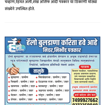
चव्हाण,रेहमत अली,शेख असिफ आदी पत्रकार या ठिकाणी मोठ्या
संख्येने उपस्थित होते.