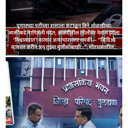
घृणास्पद! पतीच्या त्रासाला कंटाळून तिने ओळखीच्या
व्यक्तीकडे मागितली मदत; आळंदीतील खोलीवर नेताच झाला
‘विश्वासघात’! वारंवार अत्याचारानंतर धमकी— “व्हिडिओ
व्हायरल करीन अन् तुझ्या मुलीसोबतही…”; मोताळ्यातील...