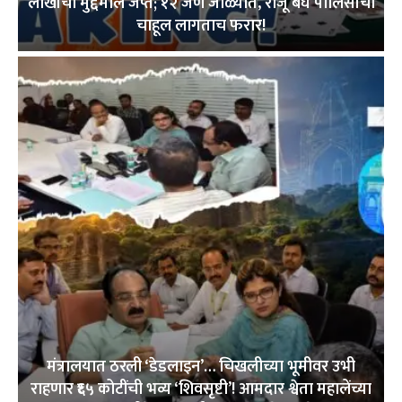
लाखांचा मुद्देमाल जप्त; १२ जण जाळ्यात, राजू बघे पोलिसांची
चाहूल लागताच फरार!
मंत्रालयात ठरली ‘डेडलाइन’… चिखलीच्या भूमीवर उभी
राहणार ₹६५ कोटींची भव्य ‘शिवसृष्टी’! आमदार श्वेता महालेंच्या