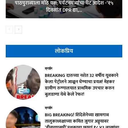
पाठपुराव्याला मोठे यश; पर्यटनमंत्र्यांचा थेट आदेश -‘१५
दिवसांत DPR द्या,...
लोकप्रिय
क्राईम
BREAKING दारुच्या नशेत 32 वर्षीय युवकाने
केला पेट्रोलने जाळून घेण्याचा प्रयत्न! मेहकर
ग्रामीण रुग्णालयात प्राथमिक उपचार करुन
बुलडाणा येथे केले रेफर!
क्राईम
BIG BREAKING! शिंदेसेनेच्या खामगाव
तालुकाध्यक्षाच्या कथित जुगार अड्ड्यावर
‘डीवायएसपी’ पथकाचा छापा! ₹८.४३ लाखांचा