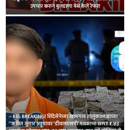
उपचार करुन बुलडाणा येथे केले रेफर!
BIG BREAKING! शिंदेसेनेच्या खामगाव तालुकाध्यक्षाच्या
कथित जुगार अड्ड्यावर ‘डीवायएसपी’ पथकाचा छापा! ₹८.४३