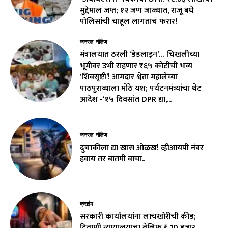
मुद्देमाल जप्त; १२ जण जाळ्यात, राजू बघे
पोलिसांची चाहूल लागताच फरार!
जनरल नॉलेज
मंत्रालयात ठरली ‘डेडलाइन’… चिखलीच्या
भूमीवर उभी राहणार ₹६५ कोटींची भव्य
‘शिवसृष्टी’! आमदार श्वेता महालेंच्या
पाठपुराव्याला मोठे यश; पर्यटनमंत्र्यांचा थेट
आदेश -‘१५ दिवसांत DPR द्या,...
जनरल नॉलेज
दुचाकीला द्या खास ओळख! व्हीआयपी नंबर
हवाय तर बातमी वाचा..
क्राईम
सरकारी कार्यालयांना लाचखोरीची कीड;
दिवाणी न्यायालयाचा बेलिफ ₹ 10 हजार