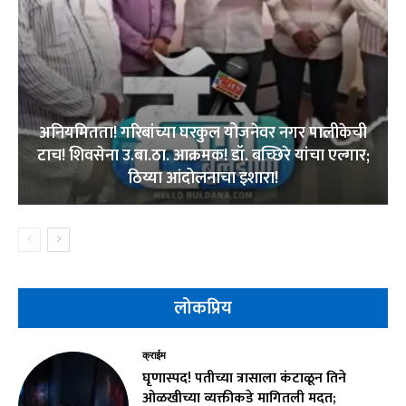
अनियमितता! गरिबांच्या घरकुल योजनेवर नगर पालीकेची
टाच! शिवसेना उ.बा.ठा. आक्रमक! डॉ. बच्छिरे यांचा एल्गार;
ठिय्या आंदोलनाचा इशारा!
लोकप्रिय
क्राईम
घृणास्पद! पतीच्या त्रासाला कंटाळून तिने
ओळखीच्या व्यक्तीकडे मागितली मदत;