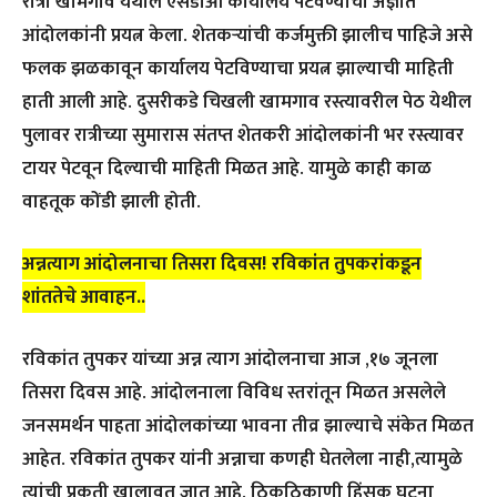
रात्री खामगाव येथील एसडीओ कार्यालय पेटवण्याचा अज्ञात
आंदोलकांनी प्रयत्न केला. शेतकऱ्यांची कर्जमुक्ती झालीच पाहिजे असे
फलक झळकावून कार्यालय पेटविण्याचा प्रयत्न झाल्याची माहिती
हाती आली आहे. दुसरीकडे चिखली खामगाव रस्त्यावरील पेठ येथील
पुलावर रात्रीच्या सुमारास संतप्त शेतकरी आंदोलकांनी भर रस्त्यावर
टायर पेटवून दिल्याची माहिती मिळत आहे. यामुळे काही काळ
वाहतूक कोंडी झाली होती.
अन्नत्याग आंदोलनाचा तिसरा दिवस! रविकांत तुपकरांकडून
शांततेचे आवाहन..
रविकांत तुपकर यांच्या अन्न त्याग आंदोलनाचा आज ,१७ जूनला
तिसरा दिवस आहे. आंदोलनाला विविध स्तरांतून मिळत असलेले
जनसमर्थन पाहता आंदोलकांच्या भावना तीव्र झाल्याचे संकेत मिळत
आहेत. रविकांत तुपकर यांनी अन्नाचा कणही घेतलेला नाही,त्यामुळे
त्यांची प्रकृती खालावत जात आहे. ठिकठिकाणी हिंसक घटना