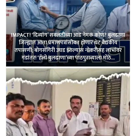
IMPACT! ‘दिव्यांग’ सवलतींच्या आड नेमकं कोण? बुलढाणा
जिल्ह्यात आता प्रमाणपत्रांसोबत होणार थेट वैद्यकीय
तपासणी; बोगसगिरी उघड झाल्यास नोकरीसह लाभांवर
गंडांतर! ‘हॅलो बुलढाणा’च्या पाठपुराव्याला मोठे...