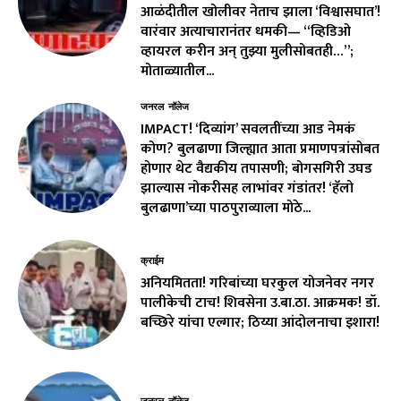
आळंदीतील खोलीवर नेताच झाला ‘विश्वासघात’!
वारंवार अत्याचारानंतर धमकी— “व्हिडिओ
व्हायरल करीन अन् तुझ्या मुलीसोबतही…”;
मोताळ्यातील...
जनरल नॉलेज
IMPACT! ‘दिव्यांग’ सवलतींच्या आड नेमकं
कोण? बुलढाणा जिल्ह्यात आता प्रमाणपत्रांसोबत
होणार थेट वैद्यकीय तपासणी; बोगसगिरी उघड
झाल्यास नोकरीसह लाभांवर गंडांतर! ‘हॅलो
बुलढाणा’च्या पाठपुराव्याला मोठे...
क्राईम
अनियमितता! गरिबांच्या घरकुल योजनेवर नगर
पालीकेची टाच! शिवसेना उ.बा.ठा. आक्रमक! डॉ.
बच्छिरे यांचा एल्गार; ठिय्या आंदोलनाचा इशारा!