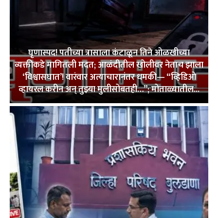
घृणास्पद! पतीच्या त्रासाला कंटाळून तिने ओळखीच्या
व्यक्तीकडे मागितली मदत; आळंदीतील खोलीवर नेताच झाला
‘विश्वासघात’! वारंवार अत्याचारानंतर धमकी— “व्हिडिओ
व्हायरल करीन अन् तुझ्या मुलीसोबतही…”; मोताळ्यातील...