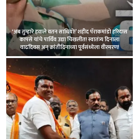
‘अब तुम्हारे हवाले वतन साथियो!’ शहीद पॅराकमांडो हरिदास
कापसे यांचे पार्थिव उद्या चिखलीत! स्वातंत्र्य दिनाला
वाढदिवस अन् क्रांतीदिनाच्या पूर्वसंध्येला वीरमरण!