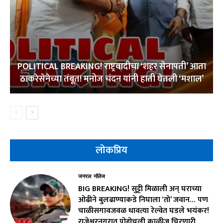
POLITICAL BREAKING! राष्ट्रवादीचा ‘शहर सेनापती’ आता
ठाकरेसेनेच्या तंबूत! मनोज चंदन यांनी हाती घेतली ‘मशाल’
लोकप्रिय
जनरल नॉलेज
BIG BREAKING! सुट्टी मिळाली अन् घराच्या
ओढीने बुलढाण्याकडे निघाला ‘तो’ जवान… पण
चाळीसगावजवळ धावत्या रेल्वेत घडले भयंकर!
राजेश्वरनगरात पोहोचली काळीज चिरणारी