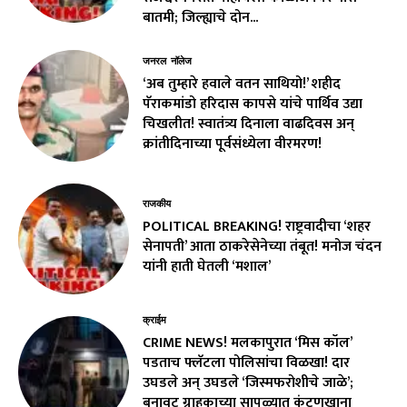
बातमी; जिल्ह्याचे दोन...
जनरल नॉलेज
‘अब तुम्हारे हवाले वतन साथियो!’ शहीद
पॅराकमांडो हरिदास कापसे यांचे पार्थिव उद्या
चिखलीत! स्वातंत्र्य दिनाला वाढदिवस अन्
क्रांतीदिनाच्या पूर्वसंध्येला वीरमरण!
राजकीय
POLITICAL BREAKING! राष्ट्रवादीचा ‘शहर
सेनापती’ आता ठाकरेसेनेच्या तंबूत! मनोज चंदन
यांनी हाती घेतली ‘मशाल’
क्राईम
CRIME NEWS! मलकापुरात ‘मिस कॉल’
पडताच फ्लॅटला पोलिसांचा विळखा! दार
उघडले अन् उघडले ‘जिस्मफरोशीचे जाळे’;
बनावट ग्राहकाच्या सापळ्यात कुंटणखाना