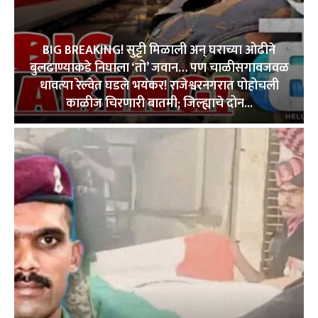
BIG BREAKING! सुट्टी मिळाली अन् घराच्या ओढीने
बुलढाण्याकडे निघाला ‘तो’ जवान… पण चाळीसगावजवळ
धावत्या रेल्वेत घडले भयंकर! राजेश्वरनगरात पोहोचली
काळीज चिरणारी बातमी; जिल्ह्याचे दोन...