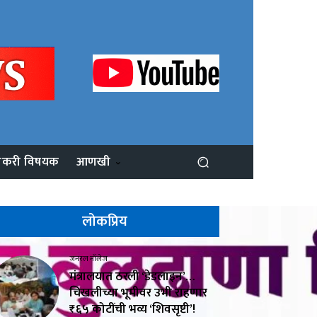
ोकरी विषयक
आणखी
लोकप्रिय
जनरल नॉलेज
मंत्रालयात ठरली ‘डेडलाइन’…
चिखलीच्या भूमीवर उभी राहणार
₹६५ कोटींची भव्य ‘शिवसृष्टी’!