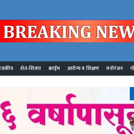
ाजकीय
शेत-शिवार
क्राईम
आरोग्य व शिक्षण
मनोरंजन
न