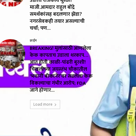
उडाला राजकीय धुरळा!
माजी.आमदार राहुल बोंद्रे
समर्थकांसह बदलणार झेंडा?
नगरसेवकही तयार असल्याची
चर्चा; पण...
क्राईम
BREAKING! मुलांसाठी आणलेला
केक कापताच उडाला थरकाप…
आत होती काळी-पांढरी बुरशी!
चिखलीच्या जयस्तंभ चौकातील
‘भवानी बीकानेर’वर सडलेला केक
विकल्याचा गंभीर आरोप; FDA
जागे होणार...
Load more