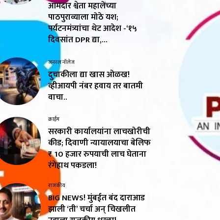
आमदार श्वेता महालेंच्या
पाठपुराव्याला मोठे यश;
पर्यटनमंत्र्यांचा थेट आदेश -‘१५
दिवसांत DPR द्या,...
जनरल नॉलेज
दुचाकीला द्या खास ओळख!
व्हीआयपी नंबर हवाय तर बातमी
वाचा..
क्राईम
सरकारी कार्यालयांना लाचखोरीची
कीड; दिवाणी न्यायालयाचा बेलिफ
₹ 10 हजार रुपयाची लाच घेताना
रंगेहाथ पकडला!
राजकीय
BIG NEWS! मुंबईत बंद दाराआड
झाली ‘ती’ चर्चा अन् चिखलीत