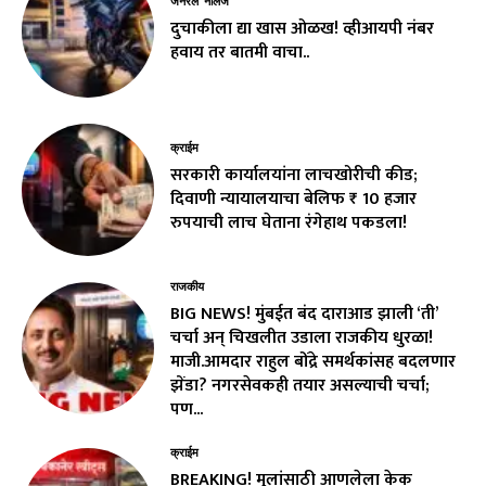
जनरल नॉलेज
दुचाकीला द्या खास ओळख! व्हीआयपी नंबर
हवाय तर बातमी वाचा..
क्राईम
सरकारी कार्यालयांना लाचखोरीची कीड;
दिवाणी न्यायालयाचा बेलिफ ₹ 10 हजार
रुपयाची लाच घेताना रंगेहाथ पकडला!
राजकीय
BIG NEWS! मुंबईत बंद दाराआड झाली ‘ती’
चर्चा अन् चिखलीत उडाला राजकीय धुरळा!
माजी.आमदार राहुल बोंद्रे समर्थकांसह बदलणार
झेंडा? नगरसेवकही तयार असल्याची चर्चा;
पण...
क्राईम
BREAKING! मुलांसाठी आणलेला केक