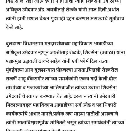
विश्वासाला तडा जाऊ देणार नाही अशी ग्वाही शिवसेना उबाठाच्या
अधिकृत उमेदवार ॲड. जयश्रीताई शेळके यांनी आज दिली.अर्थात
त्यांनी हाती मशाल घेऊन गुंडशाही दहन करणार असल्याचे सुतोवाच
केले आहे.
बुलढाणा विधानसभा मतदारसंघाच्या महाविकास आघाडीच्या
अधिकृत उमेदवार म्हणून जयश्रीताई शेळके, शिवसेना (उबाठा) यांना
पक्षप्रमुख उद्धवजी ठाकरे साहेब यांनी एबी फॉर्म दिलाय.त्या
मुंबईवरून आज बुलढाण्यात पोहचल्या असता,चिखली रोडवरील
राजर्षी शाहू बँकेसमोर त्यांच्या समर्थकांनी एकच गर्दी केली.ढोल
ताशांच्या व फटाक्यांच्या आतिषबाजीत त्यांच्या उबाठा शिवसेना
उमेदवारीचे स्वागत करण्यात येत आहे. दरम्यान त्यांनी उमेदवारी
मिळाल्याबद्दल महाविकास आघाडीच्या सर्व ज्येष्ठ व पदाधिकारी
कार्यकर्त्यांचे आभार मानले.प्रत्येक जण माझ्या पाठीशी असल्याचे
त्यांनी आत्मविश्वासपूर्वक सांगितले असून त्यांच्या समर्थकांनी त्यांच्या