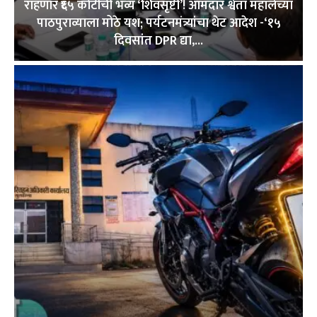
राहणार ₹६५ कोटींची भव्य ‘शिवसृष्टी’! आमदार श्वेता महालेंच्या
पाठपुराव्याला मोठे यश; पर्यटनमंत्र्यांचा थेट आदेश -‘१५
दिवसांत DPR द्या,...