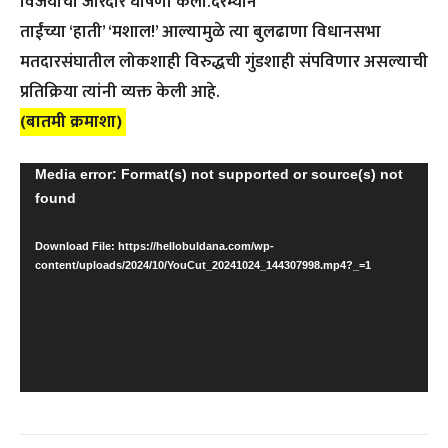
विजयाची जोरदार घोषणा केली.दरम्यान
ताईंच्या ‘हाती’ ‘मशाल!’ आल्यामुळे त्या बुलढाणा विधानसभा
मतदारसंघातील लोकशाही विरुद्धची गुंडशाही संपविणार असल्याची
प्रतिक्रिया त्यांनी व्यक्त केली आहे.
(बातमी क्रमाशा)
V
Media error: Format(s) not supported or source(s) not
found
i
d
Download File: https://hellobuldana.com/wp-
e
content/uploads/2024/10/YouCut_20241024_144307998.mp4?_=1
o
P
l
a
y
e