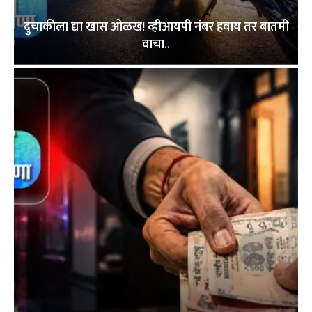
दुचाकीला द्या खास ओळख! व्हीआयपी नंबर हवाय तर बातमी
वाचा..