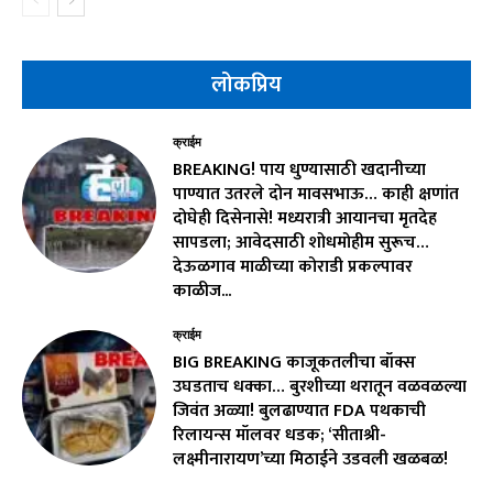
लोकप्रिय
क्राईम
BREAKING! पाय धुण्यासाठी खदानीच्या
पाण्यात उतरले दोन मावसभाऊ… काही क्षणांत
दोघेही दिसेनासे! मध्यरात्री आयानचा मृतदेह
सापडला; आवेदसाठी शोधमोहीम सुरूच…
देऊळगाव माळीच्या कोराडी प्रकल्पावर
काळीज...
क्राईम
BIG BREAKING काजूकतलीचा बॉक्स
उघडताच धक्का… बुरशीच्या थरातून वळवळल्या
जिवंत अळ्या! बुलढाण्यात FDA पथकाची
रिलायन्स मॉलवर धडक; ‘सीताश्री-
लक्ष्मीनारायण’च्या मिठाईने उडवली खळबळ!