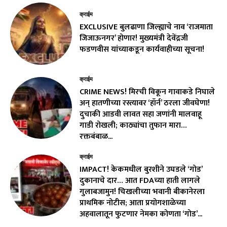
क्राईम
EXCLUSIVE बुलढाणा जिल्ह्याचे नाव ‘राजमाता
जिजाऊनगर’ होणार! मुख्यमंत्री देवेंद्रजी
फडणवीस यांच्याकडून कार्यवाहीच्या सूचना!
क्राईम
CRIME NEWS! मिरची विकून गावाकडे निघाले
अन् हातणीच्या रस्त्यावर ‘हॉर्न’ ठरला जीवघेणा!
दुचाकी आडवी लावत सहा जणांनी मालवाहू
गाडी रोखली; काठ्यांचा तुफान मारा…
रक्तबंबाळ...
क्राईम
IMPACT! केकमधील बुरशीने उघडले ‘गोड’
दुकानाचे दार… आत FDAच्या हाती लागले
गुलाबजामुन! चिखलीच्या भवानी बीकानेरला
प्राथमिक नोटीस; आता प्रयोगशाळेच्या
अहवालातून फुटणार नेमका कोणता ‘गोड’...