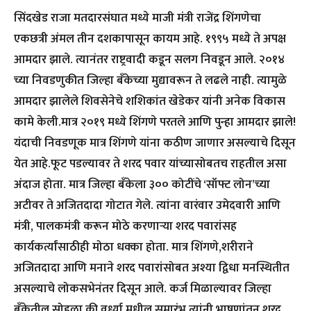
सिंदखेड राजा मतदारसंघात मध्ये माजी मंत्री राजेंद्र शिंगणेचा
एकछत्री अंमल तीन दशकापासून कायम आहे. १९९५ मध्ये ते अपक्ष
आमदार झाले. त्यानंतर राष्ट्रवादी कडून सलग निवडून आले. २०१४
च्या निवडणुकीत जिल्हा बँकेच्या मुद्यावरून ते लढले नाही. त्यामुळे
आमदार झालेले शिवसेनेचे शशिकांत खेडेकर यांनी अनेक विकास
कामे केली.मात्र २०१९ मध्ये शिंगणे परतले आणि पुन्हा आमदार झाले!
यंदाची निवडणूक मात्र शिंगणे यांना कठीण जाणार असल्याचे दिसून
येत आहे.फूट पडल्यावर ते शरद पवार यांच्यासोबतच राहतील असा
अंदाज होता. मात्र जिल्हा बँकेला ३०० कोटींचे ‘सॉफ्ट लोन’च्या
अटीवर ते अजितदादा गोटात गेले. त्यांना वारंवार उमेदवारी आणि
मंत्री, पालकमंत्री करून मोठे करणाऱ्या शरद पवारांसह
कार्यकर्त्यांसाठीही मोठा धक्का होता. मात्र शिंगणे,शरीराने
अजितदादा आणि मनाने शरद पवारांसोबत अश्या द्विधा मनस्थितीत
असल्याचे लोकसभेनंतर दिसून आले. कर्ज मिळाल्यावर जिल्हा
बँकेतील सोहळा की वर्ध्या मधील समारंभ त्यांनी भाषणांतून शरद