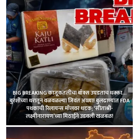
BIG BREAKING काजूकतलीचा बॉक्स उघडताच धक्का…
बुरशीच्या थरातून वळवळल्या जिवंत अळ्या! बुलढाण्यात FDA
पथकाची रिलायन्स मॉलवर धडक; ‘सीताश्री-
लक्ष्मीनारायण’च्या मिठाईने उडवली खळबळ!