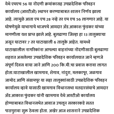
येथे एमएच 56 या नोंदणी क्रमांकासह उपप्रादेशिक परिवहन
कार्यालय (आरटीओ) स्थापन करण्याबाबत शासन निर्णय झाला
आहे. त्यामुळे आता एम एच 28 नव्हे तर एम एच 56 लागणार आहे. या
घोषणेमुळे याभागाचे भाजपचे आमदार ॲड.आकाश फुंडकर यांच्या
मागणीला यश प्राप्त झाले आहे. बुलढाणा जिल्हा हा 13 तालुक्याचा
असून घाटावर 7 तर घाटाखाली 6 तालुके आहेत. यामध्ये
घाटाखालील नागरिकांना आपल्या वाहनांच्या नोंदणीसाठी बुलढाणा
शहरात असलेल्या उपप्रादेशिक परिवहन कार्यालयात जाने म्हणजे
संपूर्ण दिवस वाया जाने आणि 200 कि.मी.चा प्रवास करावा लागत
होता.घाटाखालील खामगाव, शेगाव, नांदुरा, मलकापूर, जळगाव
जामोद आणि संग्रामपूर या सहा तालुक्यांसाठी उपप्रादेशिक परिवहन
कार्यालय व्हावे यासाठी खामगाव विधानसभा मतदारसंघाचे आमदार
ॲड.आकाश फुंडकर यांनी खामगाव येथे आरटीओ कार्यालय
होण्याबाबत विधानसभेत आवाज उचलून सरकारकडे सतत
पाठपुरावा सुरू ठेवला होता. अखेर आज शासनाने उपप्रादेशिक