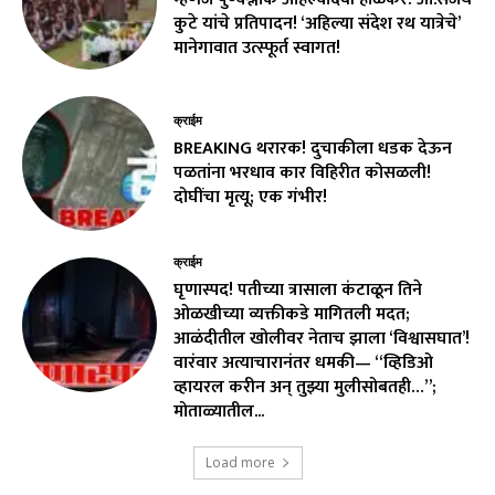
कुटे यांचे प्रतिपादन! ‘अहिल्या संदेश रथ यात्रेचे’
मानेगावात उत्स्फूर्त स्वागत!
क्राईम
BREAKING थरारक! दुचाकीला धडक देऊन
पळतांना भरधाव कार विहिरीत कोसळली!
दोघींचा मृत्यू; एक गंभीर!
क्राईम
घृणास्पद! पतीच्या त्रासाला कंटाळून तिने
ओळखीच्या व्यक्तीकडे मागितली मदत;
आळंदीतील खोलीवर नेताच झाला ‘विश्वासघात’!
वारंवार अत्याचारानंतर धमकी— “व्हिडिओ
व्हायरल करीन अन् तुझ्या मुलीसोबतही…”;
मोताळ्यातील...
Load more