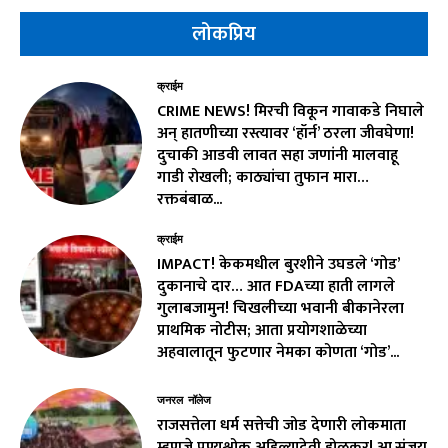
लोकप्रिय
क्राईम
CRIME NEWS! मिरची विकून गावाकडे निघाले
अन् हातणीच्या रस्त्यावर ‘हॉर्न’ ठरला जीवघेणा!
दुचाकी आडवी लावत सहा जणांनी मालवाहू
गाडी रोखली; काठ्यांचा तुफान मारा…
रक्तबंबाळ...
क्राईम
IMPACT! केकमधील बुरशीने उघडले ‘गोड’
दुकानाचे दार… आत FDAच्या हाती लागले
गुलाबजामुन! चिखलीच्या भवानी बीकानेरला
प्राथमिक नोटीस; आता प्रयोगशाळेच्या
अहवालातून फुटणार नेमका कोणता ‘गोड’...
जनरल नॉलेज
राजसत्तेला धर्म सत्तेची जोड देणारी लोकमाता
म्हणजे पुण्यश्लोक अहिल्यादेवी होळकर! आ.संजय