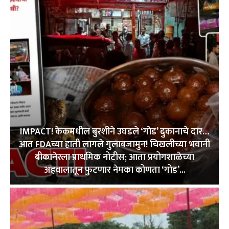
IMPACT! केकमधील बुरशीने उघडले ‘गोड’ दुकानाचे दार…
आत FDAच्या हाती लागले गुलाबजामुन! चिखलीच्या भवानी
बीकानेरला प्राथमिक नोटीस; आता प्रयोगशाळेच्या
अहवालातून फुटणार नेमका कोणता ‘गोड’...