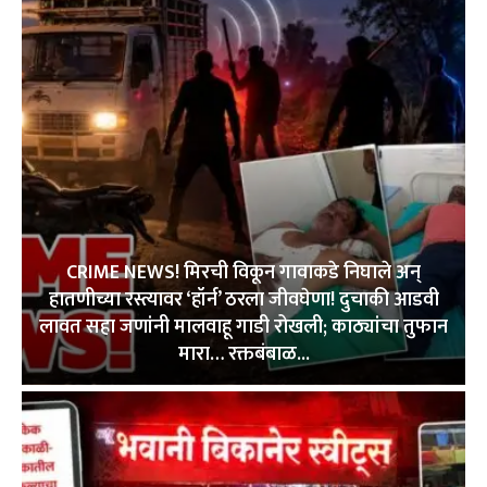
CRIME NEWS! मिरची विकून गावाकडे निघाले अन्
हातणीच्या रस्त्यावर ‘हॉर्न’ ठरला जीवघेणा! दुचाकी आडवी
लावत सहा जणांनी मालवाहू गाडी रोखली; काठ्यांचा तुफान
मारा… रक्तबंबाळ...