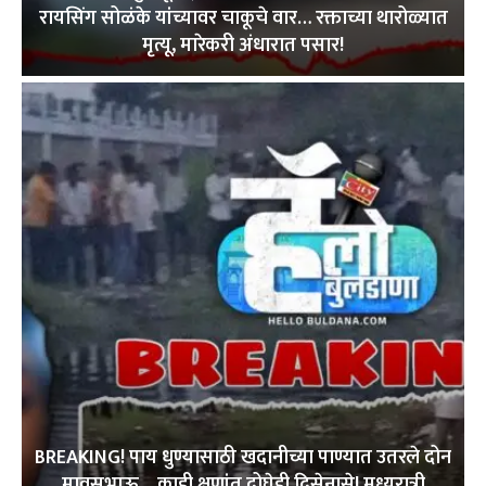
रायसिंग सोळंके यांच्यावर चाकूचे वार… रक्ताच्या थारोळ्यात
मृत्यू, मारेकरी अंधारात पसार!
BREAKING! पाय धुण्यासाठी खदानीच्या पाण्यात उतरले दोन
मावसभाऊ… काही क्षणांत दोघेही दिसेनासे! मध्यरात्री