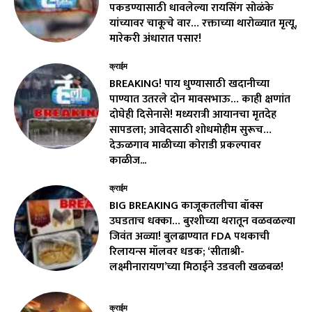
पकडण्यासाठी धावलेल्या रायसिंग सोळंके
यांच्यावर चाकूचे वार… रक्ताच्या थारोळ्यात मृत्यू,
मारेकरी अंधारात पसार!
क्राईम
BREAKING! पाय धुण्यासाठी खदानीच्या
पाण्यात उतरले दोन मावसभाऊ… काही क्षणांत
दोघेही दिसेनासे! मध्यरात्री आयानचा मृतदेह
सापडला; आवेदसाठी शोधमोहीम सुरूच…
देऊळगाव माळीच्या कोराडी प्रकल्पावर
काळीज...
क्राईम
BIG BREAKING काजूकतलीचा बॉक्स
उघडताच धक्का… बुरशीच्या थरातून वळवळल्या
जिवंत अळ्या! बुलढाण्यात FDA पथकाची
रिलायन्स मॉलवर धडक; ‘सीताश्री-
लक्ष्मीनारायण’च्या मिठाईने उडवली खळबळ!
क्राईम