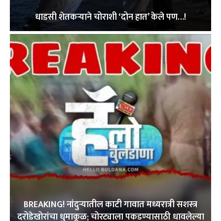
धाडसी शेतकऱ्याने चोराशी ‘दोन हात’ केले पण…!
BREAKING! नांदुऱ्यातील काटी गावात मध्यरात्री सशस्त्र
दरोडेखोरांचा धुमाकूळ; चोरट्याला पकडण्यासाठी धावलेल्या