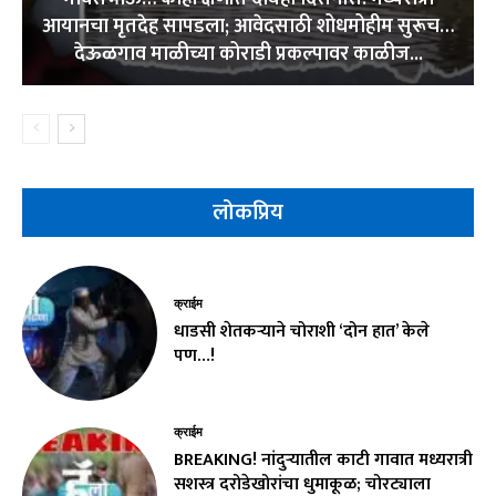
आयानचा मृतदेह सापडला; आवेदसाठी शोधमोहीम सुरूच…
देऊळगाव माळीच्या कोराडी प्रकल्पावर काळीज...
लोकप्रिय
क्राईम
धाडसी शेतकऱ्याने चोराशी ‘दोन हात’ केले
पण…!
क्राईम
BREAKING! नांदुऱ्यातील काटी गावात मध्यरात्री
सशस्त्र दरोडेखोरांचा धुमाकूळ; चोरट्याला