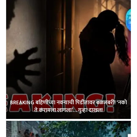
BREAKING बहिणीच्या नवऱ्याची पिडीतावर बळजबरी! ‘नको
ते करायला लागला’… गुन्हा दाखल!