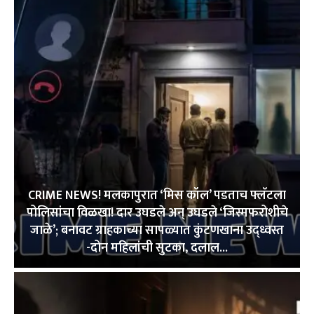
CRIME NEWS! मलकापुरात ‘मिस कॉल’ पडताच फ्लॅटला
पोलिसांचा विळखा! दार उघडले अन् उघडले ‘जिस्मफरोशीचे
जाळे’; बनावट ग्राहकाच्या सापळ्यात कुंटणखाना उद्ध्वस्त
-दोन महिलांची सुटका, दलाल...