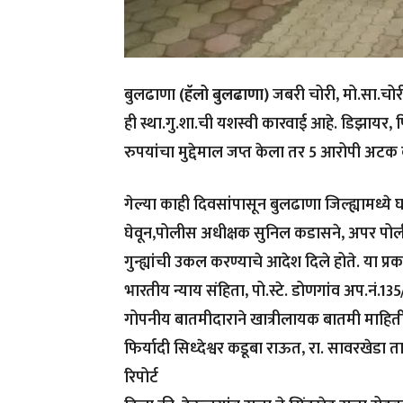
बुलढाणा
(हॅलो बुलढाणा)
जबरी चोरी, मो.सा.चो
ही स्था.गु.शा.ची यशस्वी कारवाई आहे. डिझायर
रुपयांचा मुद्देमाल जप्त केला तर 5 आरोपी अट
गेल्या काही दिवसांपासून बुलढाणा जिल्ह्यामध्ये
घेवून,पोलीस अधीक्षक सुनिल कडासने, अपर पोली
गुन्ह्यांची उकल करण्याचे आदेश दिले होते. या प
भारतीय न्याय संहिता, पो.स्टे. डोणगांव अप.नं.135
गोपनीय बातमीदाराने खात्रीलायक बातमी माहित
फिर्यादी सिध्देश्वर कडूबा राऊत, रा. सावरखेडा ता
रिपोर्ट