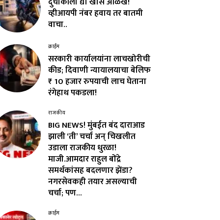
दुचाकीला द्या खास ओळख!
व्हीआयपी नंबर हवाय तर बातमी
वाचा..
क्राईम
सरकारी कार्यालयांना लाचखोरीची
कीड; दिवाणी न्यायालयाचा बेलिफ
₹ 10 हजार रुपयाची लाच घेताना
रंगेहाथ पकडला!
राजकीय
BIG NEWS! मुंबईत बंद दाराआड
झाली ‘ती’ चर्चा अन् चिखलीत
उडाला राजकीय धुरळा!
माजी.आमदार राहुल बोंद्रे
समर्थकांसह बदलणार झेंडा?
नगरसेवकही तयार असल्याची
चर्चा; पण...
क्राईम