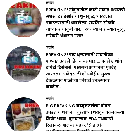
क्राईम
BREAKING! नांदुऱ्यातील काटी गावात मध्यरात्री
सशस्त्र दरोडेखोरांचा धुमाकूळ; चोरट्याला
पकडण्यासाठी धावलेल्या रायसिंग सोळंके
यांच्यावर चाकूचे वार… रक्ताच्या थारोळ्यात मृत्यू,
मारेकरी अंधारात पसार!
क्राईम
BREAKING! पाय धुण्यासाठी खदानीच्या
पाण्यात उतरले दोन मावसभाऊ… काही क्षणांत
दोघेही दिसेनासे! मध्यरात्री आयानचा मृतदेह
सापडला; आवेदसाठी शोधमोहीम सुरूच…
देऊळगाव माळीच्या कोराडी प्रकल्पावर
काळीज...
क्राईम
BIG BREAKING काजूकतलीचा बॉक्स
उघडताच धक्का… बुरशीच्या थरातून वळवळल्या
जिवंत अळ्या! बुलढाण्यात FDA पथकाची
रिलायन्स मॉलवर धडक; ‘सीताश्री-