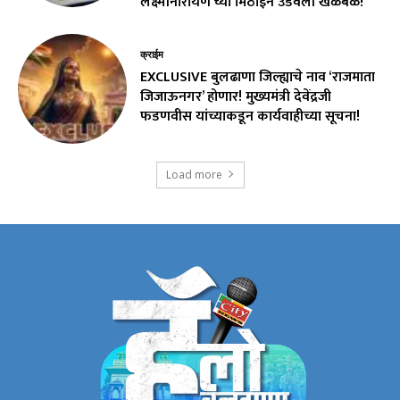
लक्ष्मीनारायण’च्या मिठाईने उडवली खळबळ!
क्राईम
EXCLUSIVE बुलढाणा जिल्ह्याचे नाव ‘राजमाता
जिजाऊनगर’ होणार! मुख्यमंत्री देवेंद्रजी
फडणवीस यांच्याकडून कार्यवाहीच्या सूचना!
Load more