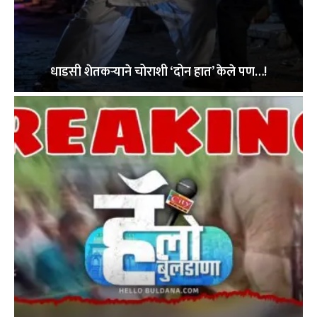
धाडसी शेतकऱ्याने चोराशी ‘दोन हात’ केले पण…!