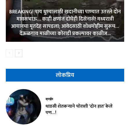
BREAKING! पाय धुण्यासाठी खदानीच्या पाण्यात उतरले दोन
मावसभाऊ… काही क्षणांत दोघेही दिसेनासे! मध्यरात्री
आयानचा मृतदेह सापडला; आवेदसाठी शोधमोहीम सुरूच…
देऊळगाव माळीच्या कोराडी प्रकल्पावर काळीज...
लोकप्रिय
क्राईम
धाडसी शेतकऱ्याने चोराशी ‘दोन हात’ केले
पण…!