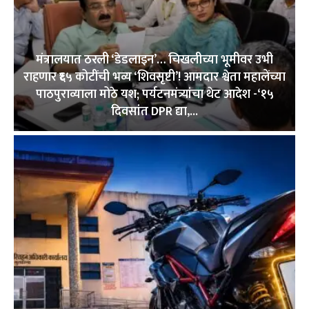
मंत्रालयात ठरली ‘डेडलाइन’… चिखलीच्या भूमीवर उभी
राहणार ₹६५ कोटींची भव्य ‘शिवसृष्टी’! आमदार श्वेता महालेंच्या
पाठपुराव्याला मोठे यश; पर्यटनमंत्र्यांचा थेट आदेश -‘१५
दिवसांत DPR द्या,...