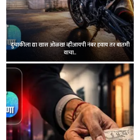
दुचाकीला द्या खास ओळख! व्हीआयपी नंबर हवाय तर बातमी
वाचा..