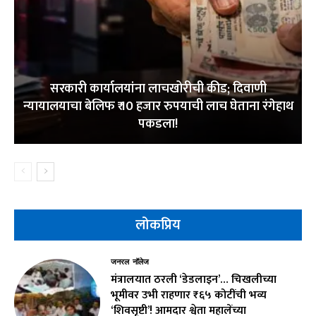
सरकारी कार्यालयांना लाचखोरीची कीड; दिवाणी
न्यायालयाचा बेलिफ ₹ 10 हजार रुपयाची लाच घेताना रंगेहाथ
पकडला!
लोकप्रिय
जनरल नॉलेज
मंत्रालयात ठरली ‘डेडलाइन’… चिखलीच्या
भूमीवर उभी राहणार ₹६५ कोटींची भव्य
‘शिवसृष्टी’! आमदार श्वेता महालेंच्या