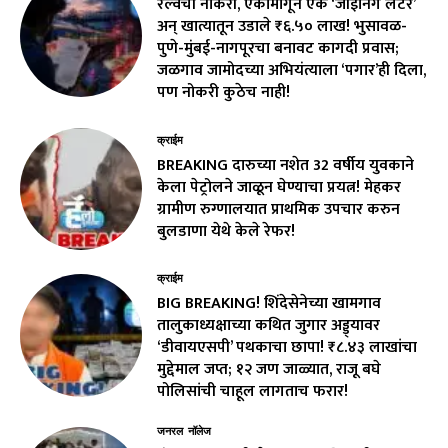
रेल्वेची नोकरी, एकामागून एक ‘जॉईनिंग लेटर’
अन् खात्यातून उडाले ₹६.५० लाख! भुसावळ-
पुणे-मुंबई-नागपूरचा बनावट कागदी प्रवास;
जळगाव जामोदच्या अभियंत्याला ‘पगार’ही दिला,
पण नोकरी कुठेच नाही!
क्राईम
BREAKING दारुच्या नशेत 32 वर्षीय युवकाने
केला पेट्रोलने जाळून घेण्याचा प्रयत्न! मेहकर
ग्रामीण रुग्णालयात प्राथमिक उपचार करुन
बुलडाणा येथे केले रेफर!
क्राईम
BIG BREAKING! शिंदेसेनेच्या खामगाव
तालुकाध्यक्षाच्या कथित जुगार अड्ड्यावर
‘डीवायएसपी’ पथकाचा छापा! ₹८.४३ लाखांचा
मुद्देमाल जप्त; १२ जण जाळ्यात, राजू बघे
पोलिसांची चाहूल लागताच फरार!
जनरल नॉलेज