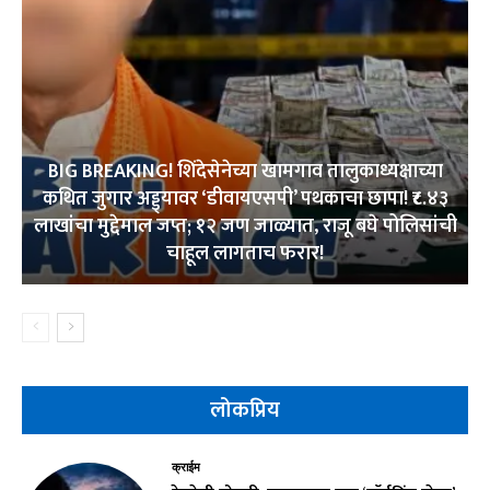
BIG BREAKING! शिंदेसेनेच्या खामगाव तालुकाध्यक्षाच्या
कथित जुगार अड्ड्यावर ‘डीवायएसपी’ पथकाचा छापा! ₹८.४३
लाखांचा मुद्देमाल जप्त; १२ जण जाळ्यात, राजू बघे पोलिसांची
चाहूल लागताच फरार!
लोकप्रिय
क्राईम