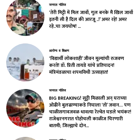
जनरल नॉलेज
‘तेरी मिट्टी में मिल जावाँ, गुल बनके मैं खिल जावाँ
इतनी सी है दिल की आरजू ..!’ अमर रहे! अमर
रहे..चा जयघोष! ...
आरोग्य व शिक्षण
‘विद्यार्थी लोकशाही’ जीवन मूल्यांची रुजवण
करते! डॉ. प्रिती तायडे यांचे प्रतिपादन!
मंत्रिमंडळाचा शपथविधी उत्साहात!
जनरल नॉलेज
BIG BREAKING! सुट्टी मिळाली अन् घराच्या
ओढीने बुलढाण्याकडे निघाला ‘तो’ जवान… पण
चाळीसगावजवळ धावत्या रेल्वेत घडले भयंकर!
राजेश्वरनगरात पोहोचली काळीज चिरणारी
बातमी; जिल्ह्याचे दोन...