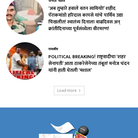
जनरल नॉलेज
‘अब तुम्हारे हवाले वतन साथियो!’ शहीद
पॅराकमांडो हरिदास कापसे यांचे पार्थिव उद्या
चिखलीत! स्वातंत्र्य दिनाला वाढदिवस अन्
क्रांतीदिनाच्या पूर्वसंध्येला वीरमरण!
राजकीय
POLITICAL BREAKING! राष्ट्रवादीचा ‘शहर
सेनापती’ आता ठाकरेसेनेच्या तंबूत! मनोज चंदन
यांनी हाती घेतली ‘मशाल’
Load more