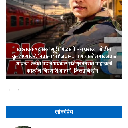
BIG BREAKING! सुट्टी मिळाली अन् घराच्या ओढीने
बुलढाण्याकडे निघाला ‘तो’ जवान… पण चाळीसगावजवळ
धावत्या रेल्वेत घडले भयंकर! राजेश्वरनगरात पोहोचली
काळीज चिरणारी बातमी; जिल्ह्याचे दोन...
लोकप्रिय