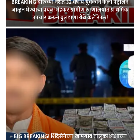
BREAKING दारुच्या नशेत 32 वर्षीय युवकाने केला पेट्रोलने
जाळून घेण्याचा प्रयत्न! मेहकर ग्रामीण रुग्णालयात प्राथमिक
उपचार करुन बुलडाणा येथे केले रेफर!
BIG BREAKING! शिंदेसेनेच्या खामगाव तालुकाध्यक्षाच्या