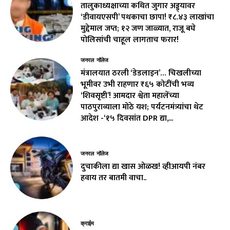
तालुकाध्यक्षाच्या कथित जुगार अड्ड्यावर
‘डीवायएसपी’ पथकाचा छापा! ₹८.४३ लाखांचा
मुद्देमाल जप्त; १२ जण जाळ्यात, राजू बघे
पोलिसांची चाहूल लागताच फरार!
जनरल नॉलेज
मंत्रालयात ठरली ‘डेडलाइन’… चिखलीच्या
भूमीवर उभी राहणार ₹६५ कोटींची भव्य
‘शिवसृष्टी’! आमदार श्वेता महालेंच्या
पाठपुराव्याला मोठे यश; पर्यटनमंत्र्यांचा थेट
आदेश -‘१५ दिवसांत DPR द्या,...
जनरल नॉलेज
दुचाकीला द्या खास ओळख! व्हीआयपी नंबर
हवाय तर बातमी वाचा..
क्राईम