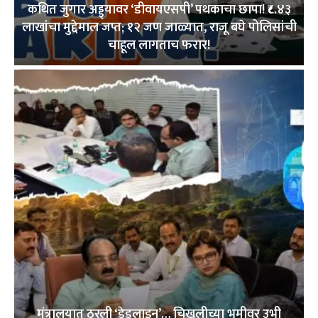
कथित जुगार अड्ड्यावर ‘डीवायएसपी’ पथकाचा छापा! ₹८.४३
लाखांचा मुद्देमाल जप्त; १२ जण जाळ्यात, राजू बघे पोलिसांची
चाहूल लागताच फरार!
मंत्रालयात ठरली ‘डेडलाइन’… चिखलीच्या भूमीवर उभी