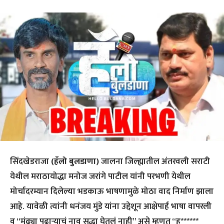
सिंदखेडराजा
(हॅलो बुलडाणा)
जालना जिल्ह्यातील अंतरवली सराटी
येथील मराठायोद्धा मनोज जरांगे पाटील यांनी परभणी येथील
मोर्चादरम्यान दिलेल्या भडकाऊ भाषणामुळे मोठा वाद निर्माण झाला
आहे. यावेळी त्यांनी धनंजय मुंडे यांना उद्देशून आक्षेपार्ह भाषा वापरली
व “मुंढ्या पुढाऱ्याचं नाव सुद्धा घेतलं नाही” असे म्हणत “ह******