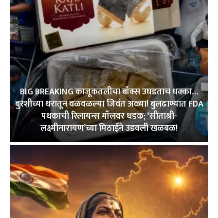
BIG BREAKING काजूकतलीचा बॉक्स उघडताच धक्का…
बुरशीच्या थरातून वळवळल्या जिवंत अळ्या! बुलढाण्यात FDA
पथकाची रिलायन्स मॉलवर धडक; ‘सीताश्री-
लक्ष्मीनारायण’च्या मिठाईने उडवली खळबळ!