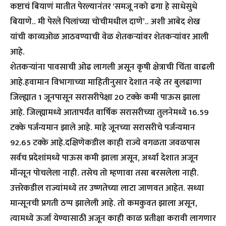
कष्टाचं बियाणं मातीत पेरल्यानंतर ‘समजू नको ढगा हे साधेसुधे
बियाणे.. मी पेरले पिलांच्या चोचीमधील दाणे’.. अशी आबेद शेख
यांची काव्यओळ आठवण्याची वेळ शेतकऱ्यांवर शेतकऱ्यांवर आली
आहे.
शेतकऱ्यांना पावसाची ओढ लागली असून कृषी क्षेत्राची चिंता वाढली
आहे.हवामान विभागाच्या माहितीनुसार देशात नव्हे तर बुलढाणा
जिल्ह्यात 1 जूनपासून सरासरीपेक्षा 20 टक्के कमी पाऊस झाला
आहे. जिल्ह्यामध्ये आतापर्यंत वार्षिक सरासरीच्या तुलनेमध्ये 16.59
टक्के पर्जन्यमान झाले आहे. माहे जूनच्या सरासरीचे पर्जन्यमान
92.65 टक्के आहे.दक्षिणेकडील काही राज्ये वगळता जवळपास
सर्वच प्रदेशांमध्ये पाऊस कमी झाला असून, अर्ध्या देशात अजून
मॉन्सून पोचलेला नाही. तसेच तो म्हणावा तसा बरसलेला नाही.
उत्तरेकडील राज्यांमध्ये तर उष्णतेच्या लाटा जाणवत आहेत. सध्या
मान्सूनची प्रगती ठप्प झालेली आहे. तो कमकुवत झाला असून,
त्यामध्ये ऊर्जा येण्यासाठी अजून काही काळ प्रतीक्षा करावी लागणार