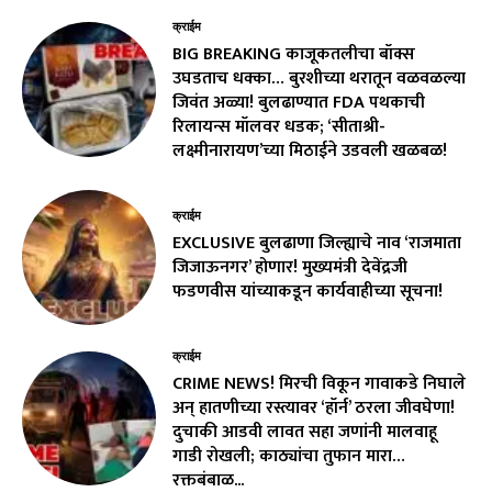
क्राईम
BIG BREAKING काजूकतलीचा बॉक्स
उघडताच धक्का… बुरशीच्या थरातून वळवळल्या
जिवंत अळ्या! बुलढाण्यात FDA पथकाची
रिलायन्स मॉलवर धडक; ‘सीताश्री-
लक्ष्मीनारायण’च्या मिठाईने उडवली खळबळ!
क्राईम
EXCLUSIVE बुलढाणा जिल्ह्याचे नाव ‘राजमाता
जिजाऊनगर’ होणार! मुख्यमंत्री देवेंद्रजी
फडणवीस यांच्याकडून कार्यवाहीच्या सूचना!
क्राईम
CRIME NEWS! मिरची विकून गावाकडे निघाले
अन् हातणीच्या रस्त्यावर ‘हॉर्न’ ठरला जीवघेणा!
दुचाकी आडवी लावत सहा जणांनी मालवाहू
गाडी रोखली; काठ्यांचा तुफान मारा…
रक्तबंबाळ...