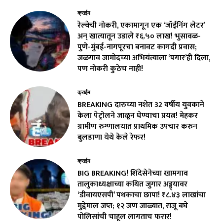
क्राईम
रेल्वेची नोकरी, एकामागून एक ‘जॉईनिंग लेटर’
अन् खात्यातून उडाले ₹६.५० लाख! भुसावळ-
पुणे-मुंबई-नागपूरचा बनावट कागदी प्रवास;
जळगाव जामोदच्या अभियंत्याला ‘पगार’ही दिला,
पण नोकरी कुठेच नाही!
क्राईम
BREAKING दारुच्या नशेत 32 वर्षीय युवकाने
केला पेट्रोलने जाळून घेण्याचा प्रयत्न! मेहकर
ग्रामीण रुग्णालयात प्राथमिक उपचार करुन
बुलडाणा येथे केले रेफर!
क्राईम
BIG BREAKING! शिंदेसेनेच्या खामगाव
तालुकाध्यक्षाच्या कथित जुगार अड्ड्यावर
‘डीवायएसपी’ पथकाचा छापा! ₹८.४३ लाखांचा
मुद्देमाल जप्त; १२ जण जाळ्यात, राजू बघे
पोलिसांची चाहूल लागताच फरार!