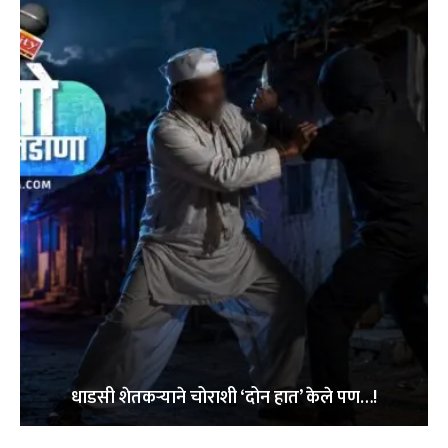
धाडसी शेतकऱ्याने चोराशी ‘दोन हात’ केले पण…!