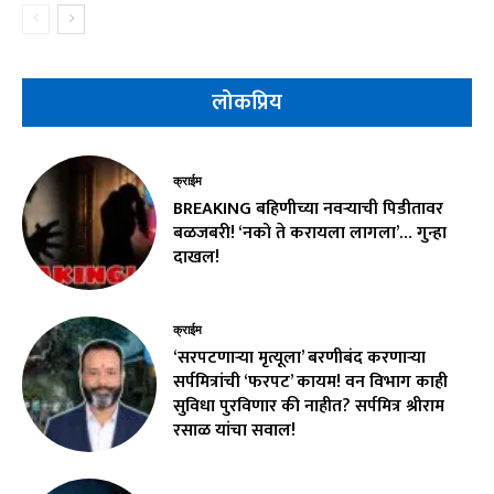
लोकप्रिय
क्राईम
BREAKING बहिणीच्या नवऱ्याची पिडीतावर
बळजबरी! ‘नको ते करायला लागला’… गुन्हा
दाखल!
क्राईम
‘सरपटणाऱ्या मृत्यूला’ बरणीबंद करणाऱ्या
सर्पमित्रांची ‘फरपट’ कायम! वन विभाग काही
सुविधा पुरविणार की नाहीत? सर्पमित्र श्रीराम
रसाळ यांचा सवाल!