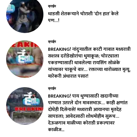
क्राईम
धाडसी शेतकऱ्याने चोराशी ‘दोन हात’ केले
पण…!
क्राईम
BREAKING! नांदुऱ्यातील काटी गावात मध्यरात्री
सशस्त्र दरोडेखोरांचा धुमाकूळ; चोरट्याला
पकडण्यासाठी धावलेल्या रायसिंग सोळंके
यांच्यावर चाकूचे वार… रक्ताच्या थारोळ्यात मृत्यू,
मारेकरी अंधारात पसार!
क्राईम
BREAKING! पाय धुण्यासाठी खदानीच्या
पाण्यात उतरले दोन मावसभाऊ… काही क्षणांत
दोघेही दिसेनासे! मध्यरात्री आयानचा मृतदेह
सापडला; आवेदसाठी शोधमोहीम सुरूच…
देऊळगाव माळीच्या कोराडी प्रकल्पावर
काळीज...