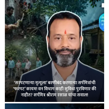
‘सरपटणाऱ्या मृत्यूला’ बरणीबंद करणाऱ्या सर्पमित्रांची
‘फरपट’ कायम! वन विभाग काही सुविधा पुरविणार की
नाहीत? सर्पमित्र श्रीराम रसाळ यांचा सवाल!