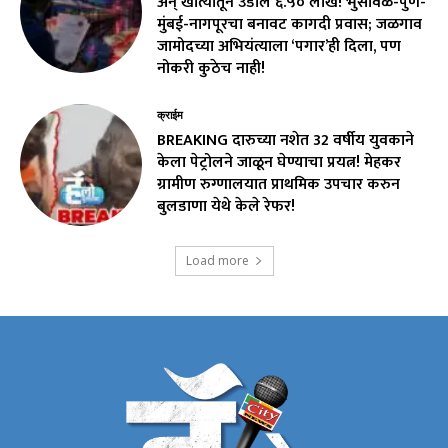
अन् खात्यातून उडाले ₹६.५० लाख! भुसावळ-पुणे-
मुंबई-नागपूरचा बनावट कागदी प्रवास; जळगाव
जामोदच्या अभियंत्याला ‘पगार’ही दिला, पण
नोकरी कुठेच नाही!
क्राईम
BREAKING दारुच्या नशेत 32 वर्षीय युवकाने
केला पेट्रोलने जाळून घेण्याचा प्रयत्न! मेहकर
ग्रामीण रुग्णालयात प्राथमिक उपचार करुन
बुलडाणा येथे केले रेफर!
Load more