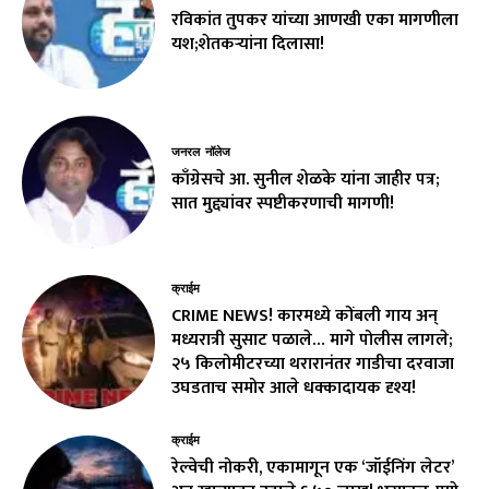
रविकांत तुपकर यांच्या आणखी एका मागणीला
यश;शेतकऱ्यांना दिलासा!
जनरल नॉलेज
काँग्रेसचे आ. सुनील शेळके यांना जाहीर पत्र;
सात मुद्द्यांवर स्पष्टीकरणाची मागणी!
क्राईम
CRIME NEWS! कारमध्ये कोंबली गाय अन्
मध्यरात्री सुसाट पळाले… मागे पोलीस लागले;
२५ किलोमीटरच्या थरारानंतर गाडीचा दरवाजा
उघडताच समोर आले धक्कादायक दृश्य!
क्राईम
रेल्वेची नोकरी, एकामागून एक ‘जॉईनिंग लेटर’