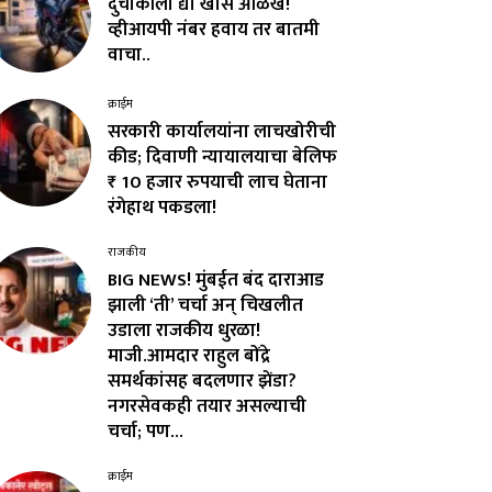
दुचाकीला द्या खास ओळख!
व्हीआयपी नंबर हवाय तर बातमी
वाचा..
क्राईम
सरकारी कार्यालयांना लाचखोरीची
कीड; दिवाणी न्यायालयाचा बेलिफ
₹ 10 हजार रुपयाची लाच घेताना
रंगेहाथ पकडला!
राजकीय
BIG NEWS! मुंबईत बंद दाराआड
झाली ‘ती’ चर्चा अन् चिखलीत
उडाला राजकीय धुरळा!
माजी.आमदार राहुल बोंद्रे
समर्थकांसह बदलणार झेंडा?
नगरसेवकही तयार असल्याची
चर्चा; पण...
क्राईम