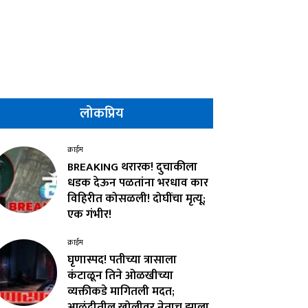
लोकप्रिय
क्राईम
BREAKING थरारक! दुचाकीला
धडक देऊन पळतांना भरधाव कार
विहिरीत कोसळली! दोघींचा मृत्यू;
एक गंभीर!
क्राईम
घृणास्पद! पतीच्या त्रासाला
कंटाळून तिने ओळखीच्या
व्यक्तीकडे मागितली मदत;
आळंदीतील खोलीवर नेताच झाला