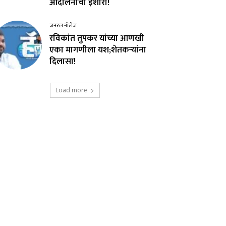
आंदोलनाचा इशारा!
जनरल नॉलेज
रविकांत तुपकर यांच्या आणखी
एका मागणीला यश;शेतकऱ्यांना
दिलासा!
Load more