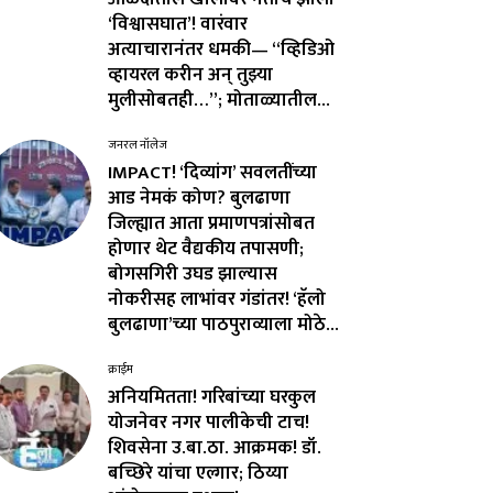
‘विश्वासघात’! वारंवार
अत्याचारानंतर धमकी— “व्हिडिओ
व्हायरल करीन अन् तुझ्या
मुलीसोबतही…”; मोताळ्यातील...
जनरल नॉलेज
IMPACT! ‘दिव्यांग’ सवलतींच्या
आड नेमकं कोण? बुलढाणा
जिल्ह्यात आता प्रमाणपत्रांसोबत
होणार थेट वैद्यकीय तपासणी;
बोगसगिरी उघड झाल्यास
नोकरीसह लाभांवर गंडांतर! ‘हॅलो
बुलढाणा’च्या पाठपुराव्याला मोठे...
क्राईम
अनियमितता! गरिबांच्या घरकुल
योजनेवर नगर पालीकेची टाच!
शिवसेना उ.बा.ठा. आक्रमक! डॉ.
बच्छिरे यांचा एल्गार; ठिय्या