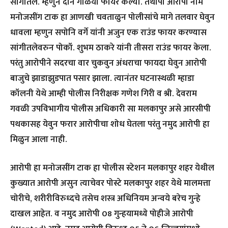
सांगीतले. म्हणुन दोन गोळया फायर केल्या. तथापी आरोपी नामे
मनोजसींग टाक हा आणखी चवताळुन पोलीसांचे मागे तलवार घेवुन
धावला म्हणुन सपोनि वर्गे यांनी अजुन एक राउंड फायर करण्यास
सांगीतलेवरुन पोकॉ. शुभम ठाकरे यांनी तीसरा राउंड फायर केला.
परंतु आरोपीने सदरचा वार चुकवुन अंधराचा फायदा घेवुन आरोपी
बाजुचे झाडाझुडपात पसार झाला. त्यानंतर घटनास्थळी म्हाडा
कॉलनी येथे आम्ही पोलीस निरीक्षक गणेश गिरी व श्री. देवराम
गवळी उपविभागीय पोलीस अधिकारी सा मलकापुर असे आरसीपी
पथकासह येवुन फरार आरोपीचा शोध घेतला परंतु नमुद आरोपी हा
मिळुन आला नाही.
आरोपी हा मनोजसींग टाक हा पोलीस स्टेशन मलकापुर शहर येथील
कुख्यात आरोपी असुन त्याचेवर पोस्टे मलकापुर शहर येथे मालमत्ता
चोरीचे, शरीरीविरुध्दचे तसेच शस्त्र अधिनियम अन्वये बरेच गुन्हे
दाखल आहेत. व नमुद आरोपी 08 गुन्हयामध्ये पोहीजे आरोपी