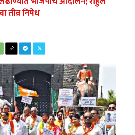
ुलढाण्यात भाजपाचे आंदोलन; राहुल
ंचा तीव्र निषेध