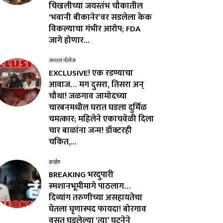
चिखलीच्या जयस्तंभ चौकातील
‘भवानी बीकानेर’वर सडलेला केक
विकल्याचा गंभीर आरोप; FDA
जागे होणार...
जनरल नॉलेज
EXCLUSIVE! एक रडण्याचा
आवाज… मग दुसरा, तिसरा अन्
चौथा! जळगाव जामोदच्या
चारबनमधील घरात घडला दुर्मिळ
चमत्कार; महिलेने एकाचवेळी दिला
चार बाळांना जन्म! डॉक्टरही
चकित,...
क्राईम
BREAKING भरदुपारी
स्मशानभूमीमागे पाठलाग…
दिव्यांग तरुणीच्या असहायतेचा
घेतला घृणास्पद फायदा! बोरगाव
वसूत घडलेल्या ‘त्या’ घटनेने