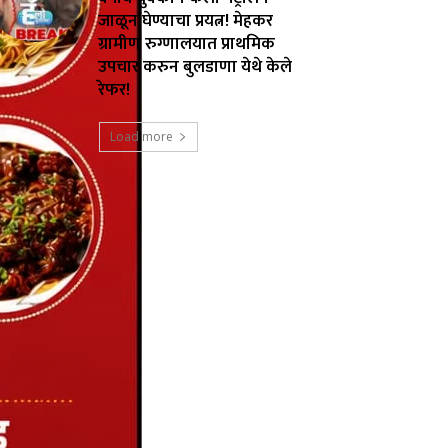
जाळून घेण्याचा प्रयत्न! मेहकर
ग्रामीण रुग्णालयात प्राथमिक
उपचार करुन बुलडाणा येथे केले
रेफर!
Load more