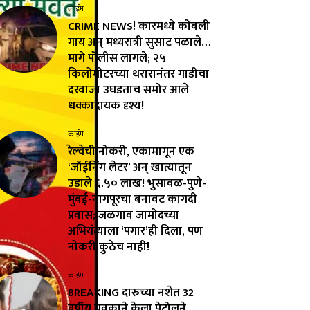
क्राईम
CRIME NEWS! कारमध्ये कोंबली
गाय अन् मध्यरात्री सुसाट पळाले…
मागे पोलीस लागले; २५
किलोमीटरच्या थरारानंतर गाडीचा
दरवाजा उघडताच समोर आले
धक्कादायक दृश्य!
क्राईम
रेल्वेची नोकरी, एकामागून एक
‘जॉईनिंग लेटर’ अन् खात्यातून
उडाले ₹६.५० लाख! भुसावळ-पुणे-
मुंबई-नागपूरचा बनावट कागदी
प्रवास; जळगाव जामोदच्या
अभियंत्याला ‘पगार’ही दिला, पण
नोकरी कुठेच नाही!
क्राईम
BREAKING दारुच्या नशेत 32
वर्षीय युवकाने केला पेट्रोलने