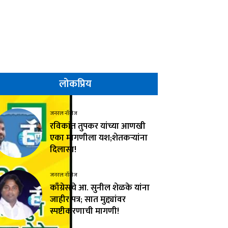
लोकप्रिय
जनरल नॉलेज
रविकांत तुपकर यांच्या आणखी
एका मागणीला यश;शेतकऱ्यांना
दिलासा!
जनरल नॉलेज
काँग्रेसचे आ. सुनील शेळके यांना
जाहीर पत्र; सात मुद्द्यांवर
स्पष्टीकरणाची मागणी!